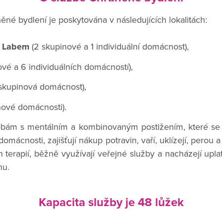
ěné bydlení je poskytována v následujících lokalitách:
d Labem
(2 skupinové a 1 individuální domácnost),
ové a 6 individuálních domácností),
 skupinová domácnost),
nové domácnosti).
obám s mentálním a kombinovaným postižením, které se 
omácnosti, zajišťují nákup potravin, vaří, uklízejí, perou 
h terapií, běžně využívají veřejné služby a nacházejí upl
hu.
Kapacita služby je 48 lůžek