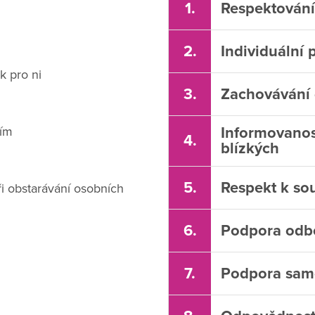
1.
Respektování
2.
Individuální 
k pro ni
3.
Zachovávání 
dím
Informovanost
4.
blízkých
5.
Respekt k so
i obstarávání osobních
6.
Podpora odbo
7.
Podpora samos