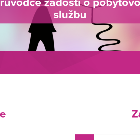
růvodce žádosti o pobytov
službu
je
Z