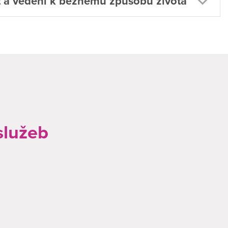
a vedení k běžnému způsobu života
služeb