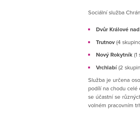
Sociální služba Chrán
Dvůr Králové na
Trutnov
(4 skupin
Nový Rokytník
(1
Vrchlabí
(2 skupi
Služba je určena os
podílí na chodu celé d
se účastní se různýc
volném pracovním tr