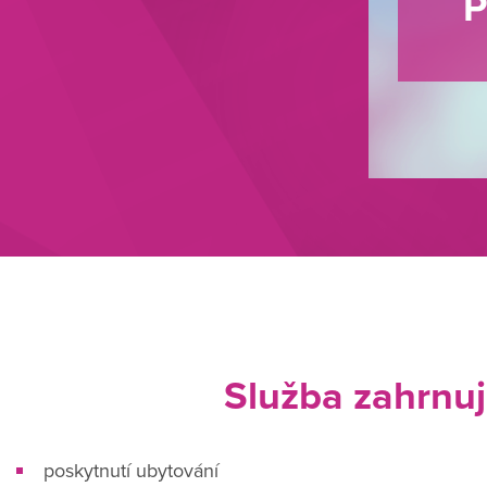
P
Služba zahrnu
poskytnutí ubytování