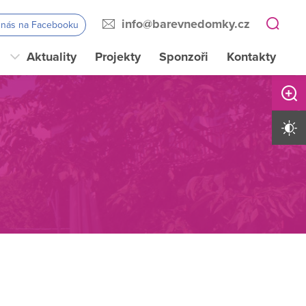
info@barevnedomky.cz
e nás na Facebooku
Aktuality
Projekty
Sponzoři
Kontakty
Zvětši
Vysoký 