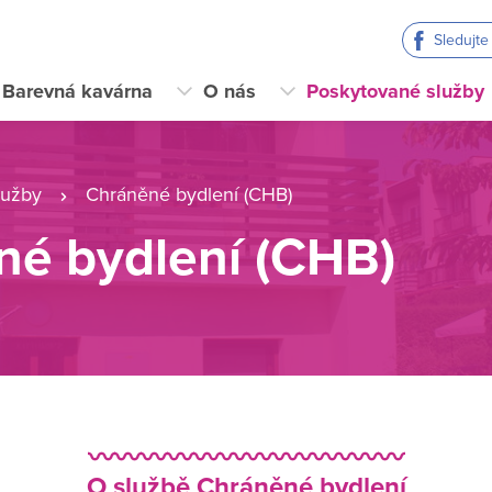
Sledujt
Barevná kavárna
O nás
Poskytované služby
lužby
Chráněné bydlení (CHB)
né bydlení (CHB)
〰️〰️〰️〰️〰️〰️〰️〰️〰️〰️〰️〰️
O službě Chráněné bydlení