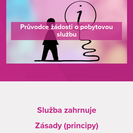
Průvodce žádosti o pobytovou
službu
Služba zahrnuje
Zásady (principy)