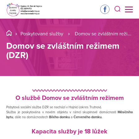
Poskytované služby
Domov se zvláštním režimem (DZR)
Domov se zvláštním režimem
(DZR)
〰️〰️〰️〰️〰️〰️〰️〰️〰️〰️〰️〰️
O službě Domov se zvláštním režimem
Pobytová sociální služba DZR se nachází v Hajnici (okres Trutnov).
Služba je poskytována ​v novém objektu v rámci skupinové domácnosti
Měsíčního
bytu
, dále na domácnostech
Bílého domku
a
Červeného domku.
Kapacita služby je 18 lůžek