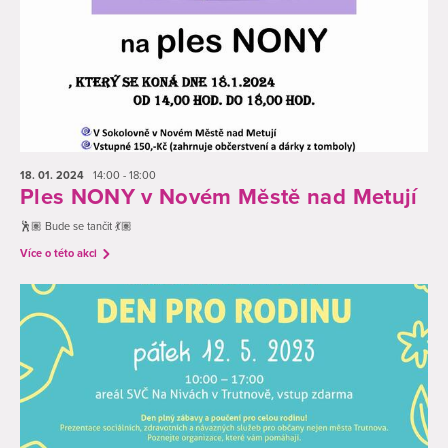
18. 01.
2024
14:00 - 18:00
Ples NONY v Novém Městě nad Metují
🕺🏽 Bude se tančit 💃🏽
Více o této akci