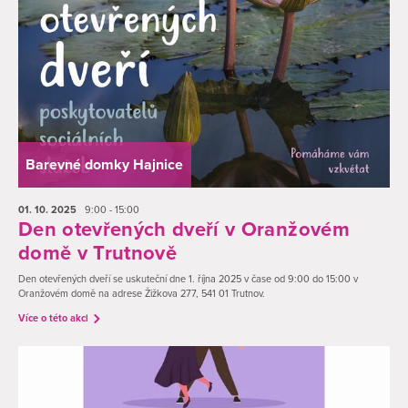
Barevné domky Hajnice
01. 10.
2025
9:00 - 15:00
Den otevřených dveří v Oranžovém
domě v Trutnově
Den otevřených dveří se uskuteční dne 1. října 2025 v čase od 9:00 do 15:00 v
Oranžovém domě na adrese Žižkova 277, 541 01 Trutnov.
Více o této akci