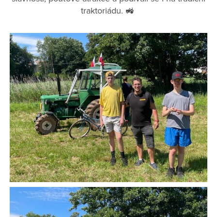
traktoriádu. 🚜