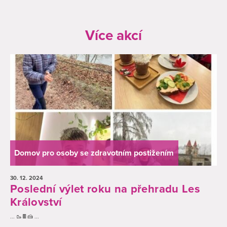
Více akcí
Domov pro osoby se zdravotním postižením
30. 12.
2024
Poslední výlet roku na přehradu Les
Království
... 🥾🍫🍰 ...