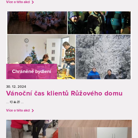
Více o této akci
Chráněné bydlení
30. 12.
2024
Vánoční čas klientů Růžového domu
... 🎼🎄🎁 ...
Více o této akci