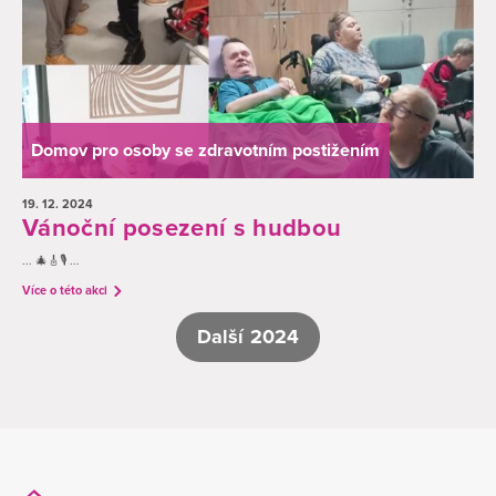
Domov pro osoby se zdravotním postižením
19. 12.
2024
Vánoční posezení s hudbou
... 🎄🎸🎙️ ...
Více o této akci
Další 2024