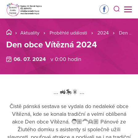
Aktuality
Proběhlé události
2024
Den obce Vítězná 2024
Den obce Vítězná 2024
06. 07. 2024
v 0:00 hodin
... 🚜🎠🎇 ...
Čistě pánská sestava se vydala do nedaleké obce
Vítězná, kde se konala tradiční a velmi oblíbená
akce Den obce Vítězná. 🧑🏼‍🦰👱🏼 Pánové ze
Žlutého domku s asistenty si společně užili
slavnosti, pouťové atrakce a podívali se i na tradiční