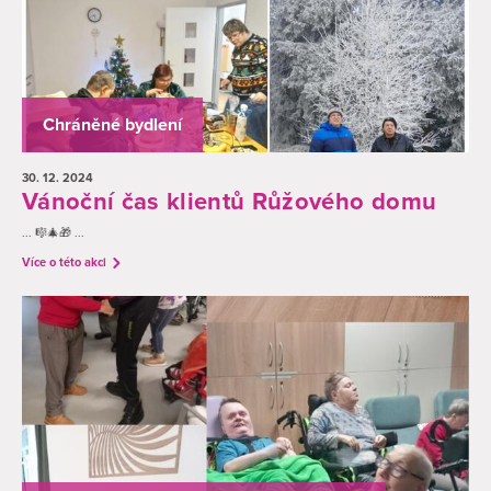
Chráněné bydlení
30. 12.
2024
Vánoční čas klientů Růžového domu
... 🎼🎄🎁 ...
Více o této akci