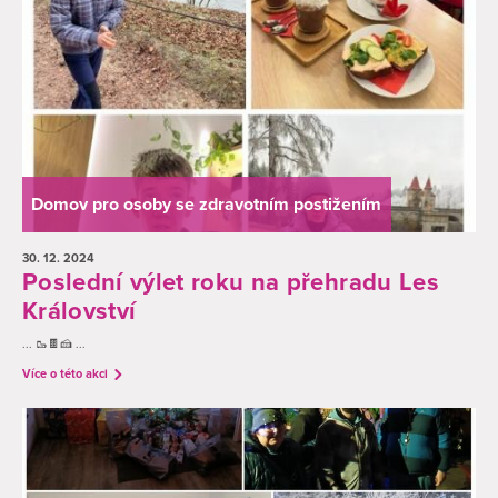
Domov pro osoby se zdravotním postižením
30. 12.
2024
Poslední výlet roku na přehradu Les
Království
... 🥾🍫🍰 ...
Více o této akci