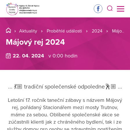
Aktuality
Proběhlé události
2024
Májový rej 2024
Májový rej 2024
22. 04. 2024
v 0:00 hodin
... 💃🏼 tradiční společenské odpoledne🕺🏼 ...
Letošní 17. ročník taneční zábavy s názvem Májový
rej, pořádaný Stacionářem mezi mosty Trutnov,
máme za sebou. Oblíbené společenské akce se
zúčastnili klienti jak z chráněného bydlení, tak i ze
služby domov pro osoby se zdravotním postižením.