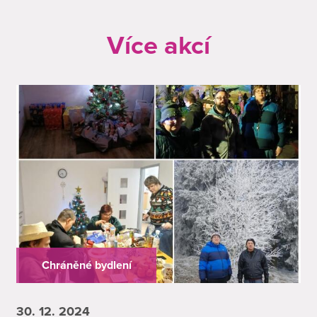
Více akcí
Chráněné bydlení
30. 12.
2024