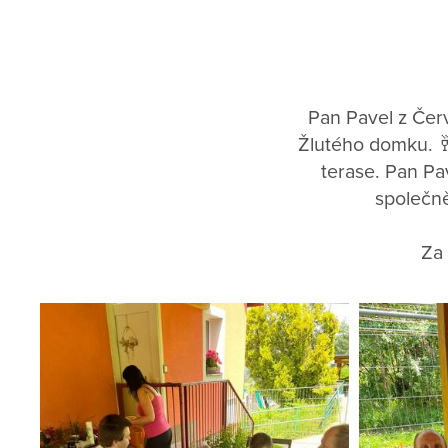
Pan Pavel z Červ
Žlutého domku. 🥂
terase. Pan Pa
společně
Za 