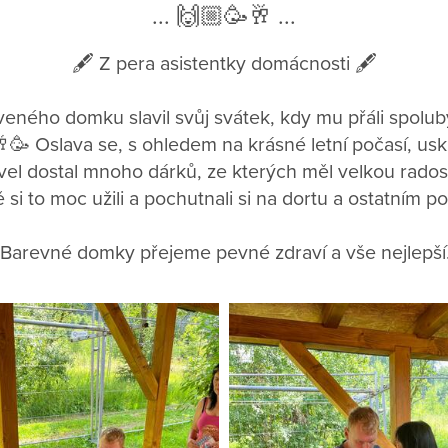
... 🙌🏼🥳🥂 ...
🖋️ Z pera asistentky domácnosti 🖋️
eného domku slavil svůj svátek, kdy mu přáli spolubyd
🥳 Oslava se, s ohledem na krásné letní počasí, us
vel dostal mnoho dárků, ze kterých měl velkou rados
 si to moc užili a pochutnali si na dortu a ostatním p
Barevné domky přejeme pevné zdraví a vše nejlepší