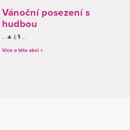
Vánoční posezení s
hudbou
... 🎄🎸🎙️ ...
Více o této akci