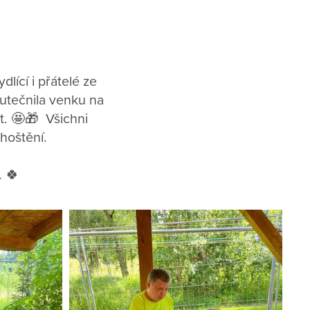
lící i přátelé ze
kutečnila venku na
t. 🤩🎁 Všichni
ohoštění.
. 🍀