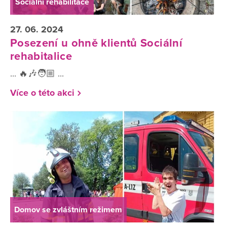
Sociální rehabilitace
27. 06. 2024
Posezení u ohně klientů Sociální
rehabitalice
... 🔥🎶🧑🏼 ...
Více o této akci
Domov se zvláštním režimem