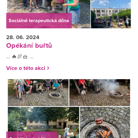
Sociálně terapeutická dílna
28. 06. 2024
Opékání buřtů
... 🔥🍖🧺 ...
Více o této akci