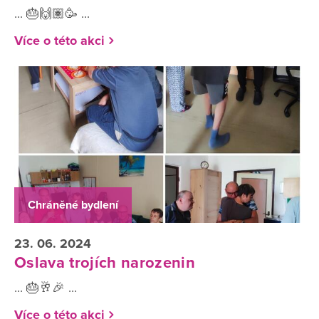
... 🎂🙌🏽🥳 ...
Více o této akci
Chráněné bydlení
23. 06. 2024
Oslava trojích narozenin
... 🎂🥂🎉 ...
Více o této akci