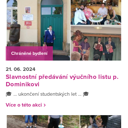
Chráněné bydlení
21. 06. 2024
Slavnostní předávání výučního listu p.
Dominikovi
🎓 ... ukončení studentských let ... 🎓
Více o této akci