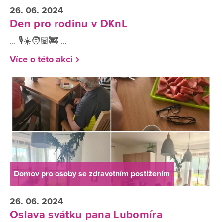
26. 06. 2024
Den pro rodinu v DKnL
... 🎙️☀️🧑🏽‍🚒 ...
Více o této akci
Domov pro osoby se zdravotním postižením
26. 06. 2024
Oslava svátku pana Lubomíra