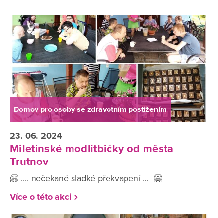
Domov pro osoby se zdravotním postižením
23. 06. 2024
Miletínské modlitbičky od města
Trutnov
🤗 .... nečekané sladké překvapení ... 🤗
Více o této akci