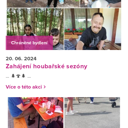
Chráněné bydlení
20. 06. 2024
Zahájení houbařské sezóny
... 🌲🍄🌲 ...
Více o této akci