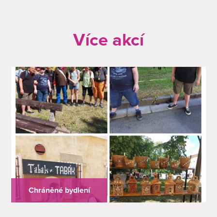
Více akcí
Chráněné bydlení