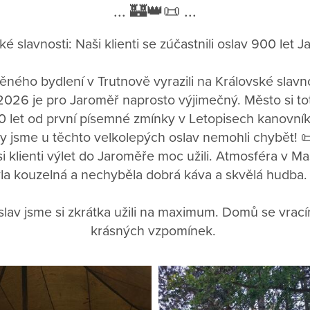
... 🏰👑📜 ...
ké slavnosti: Naši klienti se zúčastnili oslav 900 let 
něného bydlení v Trutnově vyrazili na Královské slav
2026 je pro Jaroměř naprosto výjimečný. Město si to
0 let od první písemné zmínky v Letopisech kanovní
y jsme u těchto velkolepých oslav nemohli chybět! 
si klienti výlet do Jaroměře moc užili. Atmosféra v 
la kouzelná a nechyběla dobrá káva a skvělá hudba.
slav jsme si zkrátka užili na maximum. Domů se vrac
krásných vzpomínek.