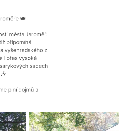
Jaroměře 👑
nosti města Jaroměř.
tiž připomíná
ka vyšehradského z
 I přes vysoké
Masarykových sadech
 🎶
íme plní dojmů a