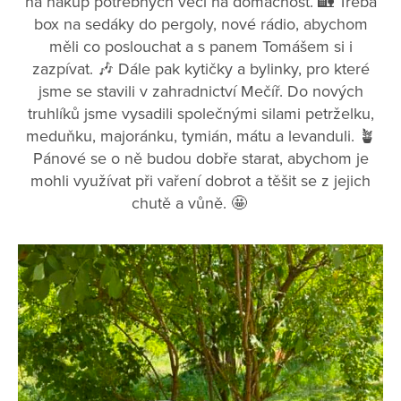
na nákup potřebných věcí na domácnost. 🏡 Třeba
box na sedáky do pergoly, nové rádio, abychom
měli co poslouchat a s panem Tomášem si i
zazpívat. 🎶 Dále pak kytičky a bylinky, pro které
jsme se stavili v zahradnictví Mečíř. Do nových
truhlíků jsme vysadili společnými silami petrželku,
meduňku, majoránku, tymián, mátu a levanduli. 🪴
Pánové se o ně budou dobře starat, abychom je
mohli využívat při vaření dobrot a těšit se z jejich
chutě a vůně. 🤩