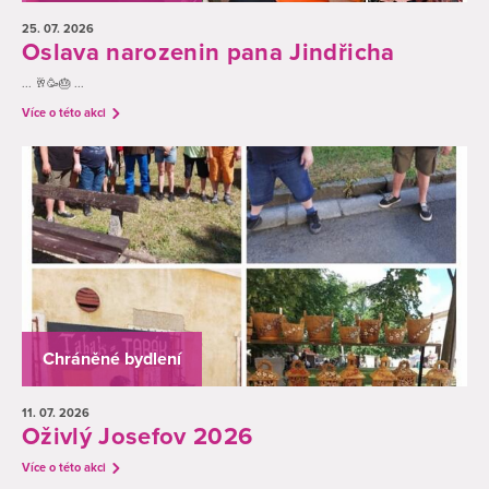
25. 07.
2026
Oslava narozenin pana Jindřicha
... 🥂🥳🎂 ...
Více o této akci
Chráněné bydlení
11. 07.
2026
Oživlý Josefov 2026
Více o této akci