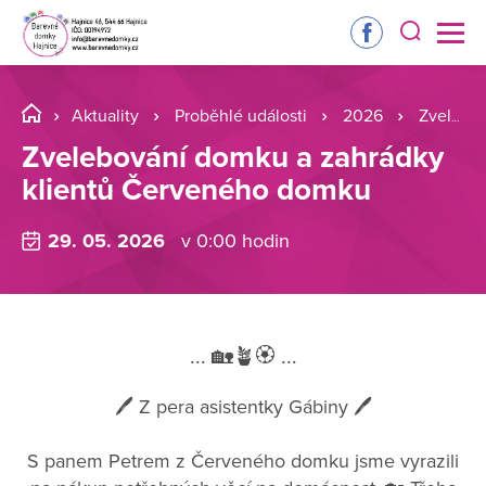
Aktuality
Proběhlé události
2026
Zvelebování domku a zahrádky klientů Červeného domku
Zvelebování domku a zahrádky
klientů Červeného domku
29. 05. 2026
v 0:00 hodin
... 🏡🪴🏵️ ...
🖊️ Z pera asistentky Gábiny 🖊️
S panem Petrem z Červeného domku jsme vyrazili