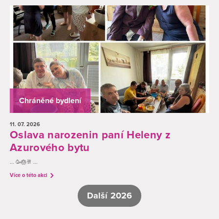
Chráněné bydlení
11. 07.
2026
Oslava narozenin paní Heleny z
Azurového bytu
... 🥳🎂🥂 ...
Více o této akci
Další 2026