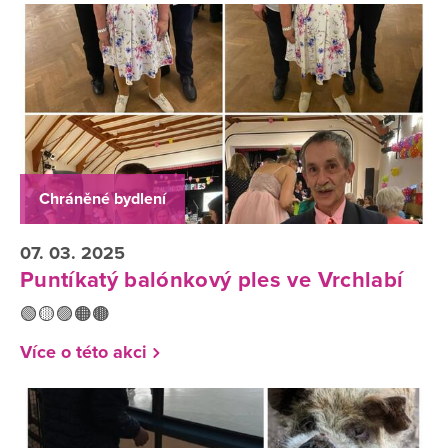
Chráněné bydlení
07. 03. 2025
Puntíkatý balónkový ples ve Vrchlabí
🟢🟡🟣🟠🟤
Více o této akci