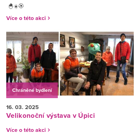
🐣☀️🏵️
Více o této akci
Chráněné bydlení
16. 03. 2025
Velikonoční výstava v Úpici
Více o této akci