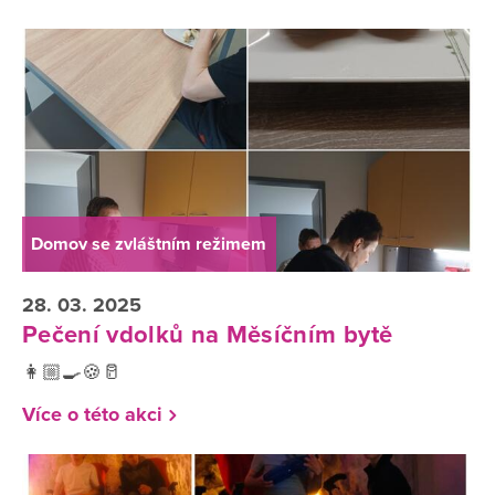
Domov se zvláštním režimem
28. 03. 2025
Pečení vdolků na Měsíčním bytě
👩🏼‍🍳🍪🥛
Více o této akci