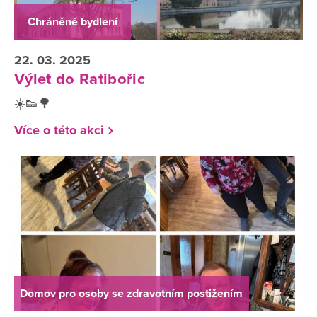
Chráněné bydlení
22. 03. 2025
Výlet do Ratibořic
☀️👟🌳
Více o této akci
Domov pro osoby se zdravotním postižením