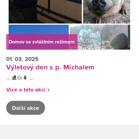
Domov se zvláštním režimem
01. 03. 2025
Výletový den s p. Michalem
... ⛸️🐽🌲 ...
Více o této akci
Další akce