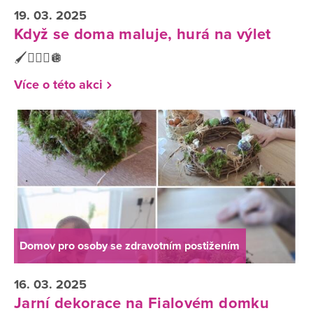
19. 03. 2025
Když se doma maluje, hurá na výlet
🖌️🤹🏼‍♂️🪩
Více o této akci
Domov pro osoby se zdravotním postižením
16. 03. 2025
Jarní dekorace na Fialovém domku