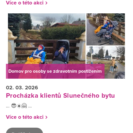
Více o této akci
Domov pro osoby se zdravotním postižením
02. 03. 2026
Procházka klientů Slunečného bytu
... 😎☀️🤗 ...
Více o této akci