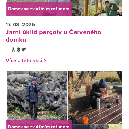
Domov se zvláštním režimem
17. 03. 2026
Jarní úklid pergoly u Červeného
domku
... 🧹🪣🐦 ...
Více o této akci
Domov se zvláštním režimem