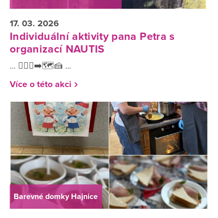
17. 03. 2026
Individuální aktivity pana Petra s
organizací NAUTIS
... 🚶🏻‍♀️‍➡️🗺️🍰 ...
Více o této akci
Barevné domky Hajnice