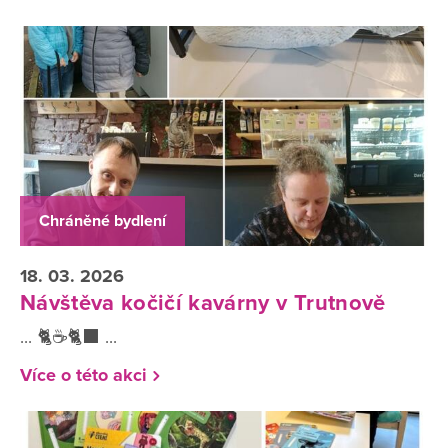
Chráněné bydlení
18. 03. 2026
Návštěva kočičí kavárny v Trutnově
... 🐈☕🐈‍⬛ ...
Více o této akci