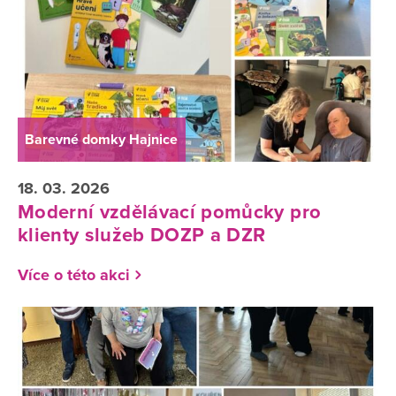
Barevné domky Hajnice
18. 03. 2026
Moderní vzdělávací pomůcky pro
klienty služeb DOZP a DZR
Více o této akci