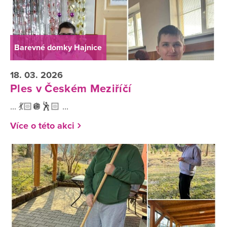
Barevné domky Hajnice
18. 03. 2026
Ples v Českém Meziříčí
... 💃🏻🪩🕺🏻 ...
Více o této akci