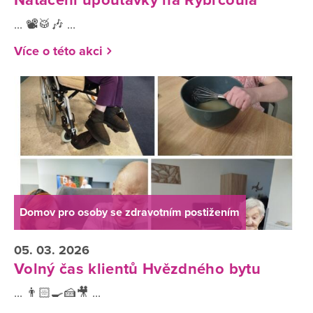
Natáčení upoutávky na Rýbrcoula
... 📽️🥁🎶 ...
Více o této akci
Domov pro osoby se zdravotním postižením
05. 03. 2026
Volný čas klientů Hvězdného bytu
... 👨🏻‍🍳🍰🎥 ...