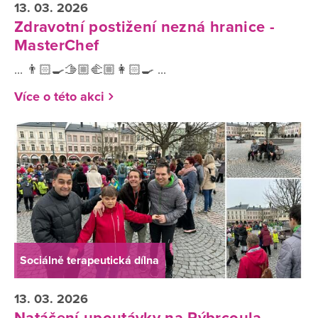
13. 03. 2026
Zdravotní postižení nezná hranice -
MasterChef
... 👨🏻‍🍳🫱🏼‍🫲🏼👩🏻‍🍳 ...
Více o této akci
Sociálně terapeutická dílna
13. 03. 2026