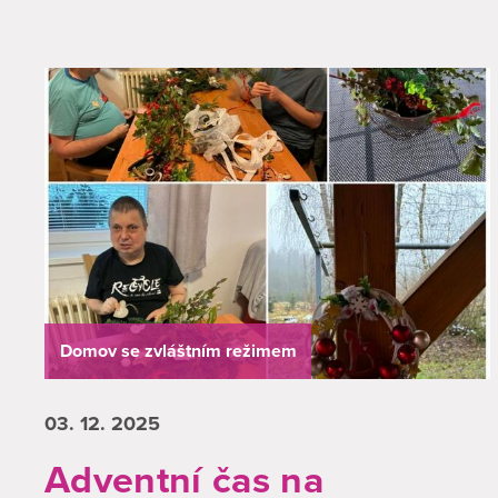
Domov se zvláštním režimem
03. 12.
2025
Adventní čas na