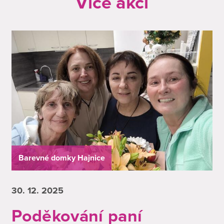
Více akcí
Barevné domky Hajnice
30. 12.
2025
Poděkování paní