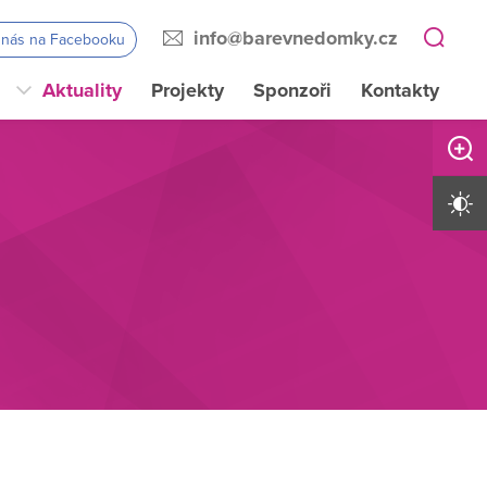
info@barevnedomky.cz
e nás na Facebooku
Aktuality
Projekty
Sponzoři
Kontakty
Zvětši
Vysoký 