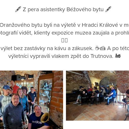
🖋️ Z pera asistentky Béžového bytu 🖋️
 Oranžového bytu byli na výletě v Hradci Králové v 
otografií vidět, klienty expozice muzea zaujala a prohlí
👍🏻
 výlet bez zastávky na kávu a zákusek. ☕🍰 A po tét
výletníci vypravili vlakem zpět do Trutnova. 🚂