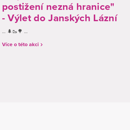
postižení nezná hranice"
- Výlet do Janských Lázní
... 🌲🥾🌳 ...
Více o této akci