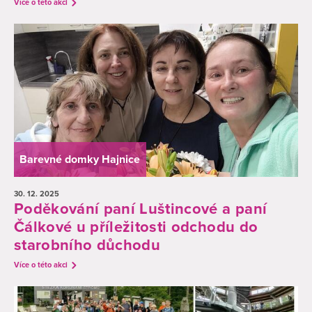
Více o této akci
Barevné domky Hajnice
30. 12.
2025
Poděkování paní Luštincové a paní
Čálkové u příležitosti odchodu do
starobního důchodu
Více o této akci