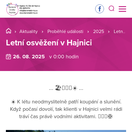
Aktuality
Proběhlé události
2025
Letní osvěžení v Hajnici
Letní osvěžení v Hajnici
26. 08. 2025
v 0:00 hodin
... 🏖️🏊🏼‍♂️☀️ ...
☀️ K létu neodmyslitelně patří koupání a slunění.
Když počasí dovolí, tak klienti v Hajnici velmi rádi
tráví čas právě vodními aktivitami. 🏊🏼‍♂️🛟