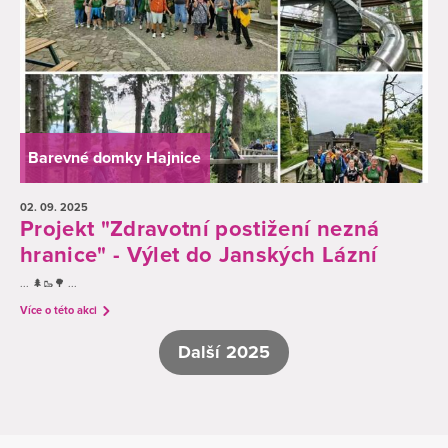
Barevné domky Hajnice
02. 09.
2025
Projekt "Zdravotní postižení nezná
hranice" - Výlet do Janských Lázní
... 🌲🥾🌳 ...
Více o této akci
Další 2025