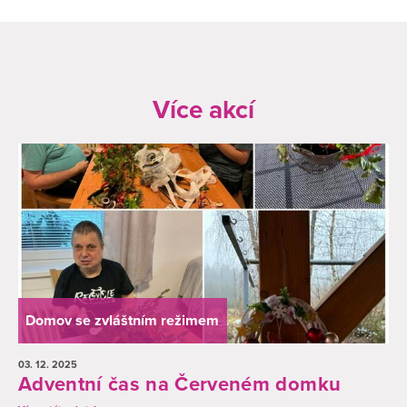
Více akcí
Domov se zvláštním režimem
03. 12.
2025
Adventní čas na Červeném domku