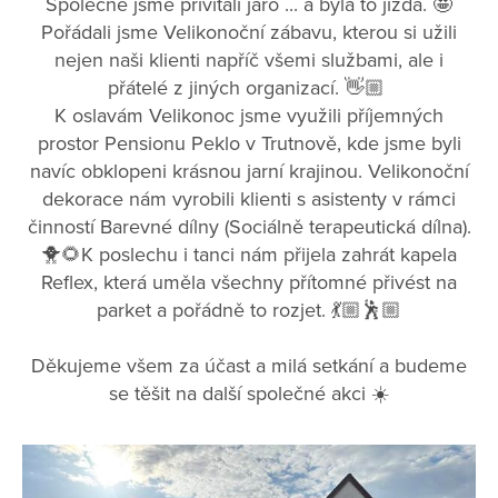
Společně jsme přivítali jaro ... a byla to jízda. 🤩
Pořádali jsme Velikonoční zábavu, kterou si užili
nejen naši klienti napříč všemi službami, ale i
přátelé z jiných organizací. 👋🏼
K oslavám Velikonoc jsme využili příjemných
prostor Pensionu Peklo v Trutnově, kde jsme byli
navíc obklopeni krásnou jarní krajinou. Velikonoční
dekorace nám vyrobili klienti s asistenty v rámci
činností Barevné dílny (Sociálně terapeutická dílna).
🐥🌻K poslechu i tanci nám přijela zahrát kapela
Reflex, která uměla všechny přítomné přivést na
parket a pořádně to rozjet. 💃🏼🕺🏼
Děkujeme všem za účast a milá setkání a budeme
se těšit na další společné akci ☀️