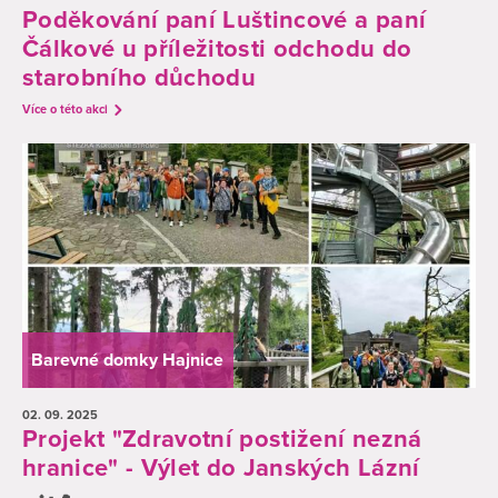
Poděkování paní Luštincové a paní
Čálkové u příležitosti odchodu do
starobního důchodu
Více o této akci
Barevné domky Hajnice
02. 09.
2025
Projekt "Zdravotní postižení nezná
hranice" - Výlet do Janských Lázní