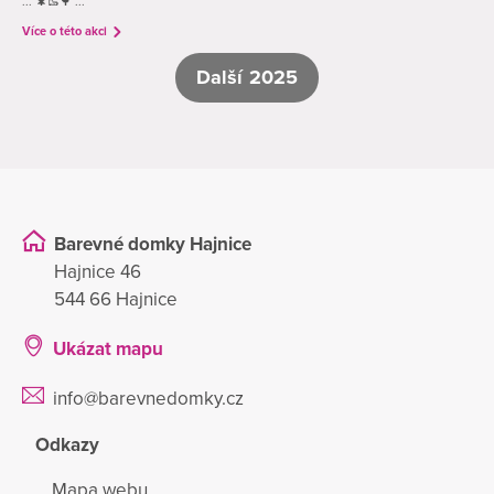
... 🌲🥾🌳 ...
Více o této akci
Další 2025
Barevné domky Hajnice
Hajnice 46
544 66 Hajnice
Ukázat mapu
info@barevnedomky.cz
Odkazy
Mapa webu