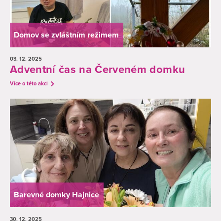
Domov se zvláštním režimem
03. 12.
2025
Adventní čas na Červeném domku
Více o této akci
Barevné domky Hajnice
30. 12.
2025