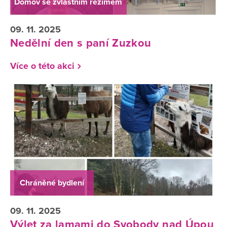
Domov se zvláštním režimem
09. 11. 2025
Nedělní den s paní Zuzkou
Více o této akci
Chráněné bydlení
09. 11. 2025
Výlet za lamami do Svobody nad Úpou