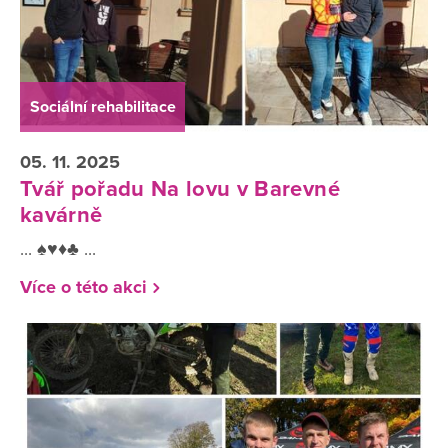
Sociální rehabilitace
05. 11. 2025
Tvář pořadu Na lovu v Barevné
kavárně
... ♠️♥️♦️♣️ ...
Více o této akci