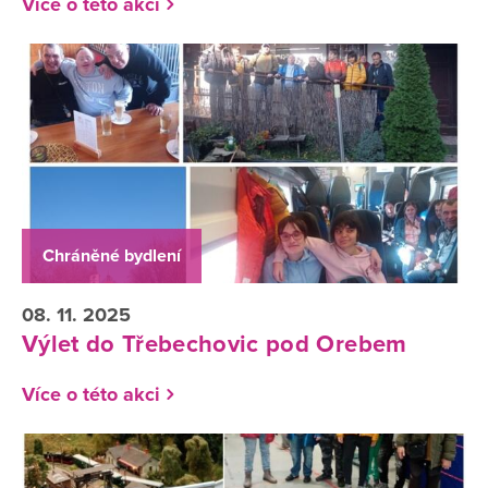
Více o této akci
Chráněné bydlení
08. 11. 2025
Výlet do Třebechovic pod Orebem
Více o této akci