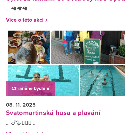
... 🦙🦙🦙 ...
Více o této akci
Chráněné bydlení
08. 11. 2025
Svatomartinská husa a plavání
... 🍗🪿🏊🏻‍♂️ ...