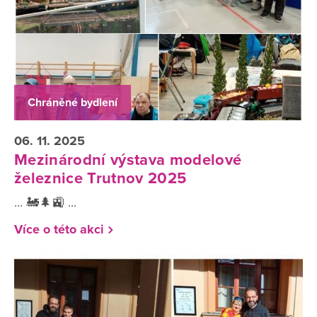
Chráněné bydlení
06. 11. 2025
Mezinárodní výstava modelové
železnice Trutnov 2025
... 🚂🌲🚉 ...
Více o této akci