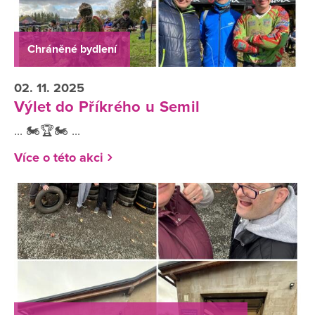
Chráněné bydlení
02. 11. 2025
Výlet do Příkrého u Semil
... 🏍️🏆🏍️ ...
Více o této akci