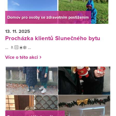
Domov pro osoby se zdravotním postižením
13. 11. 2025
Procházka klientů Slunečného bytu
... 🚶🏻☀️❄️ ...
Více o této akci