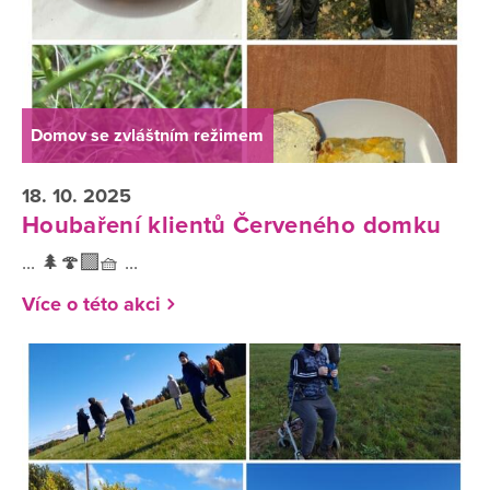
Domov se zvláštním režimem
18. 10. 2025
Houbaření klientů Červeného domku
... 🌲🍄‍🟫🧺 ...
Více o této akci