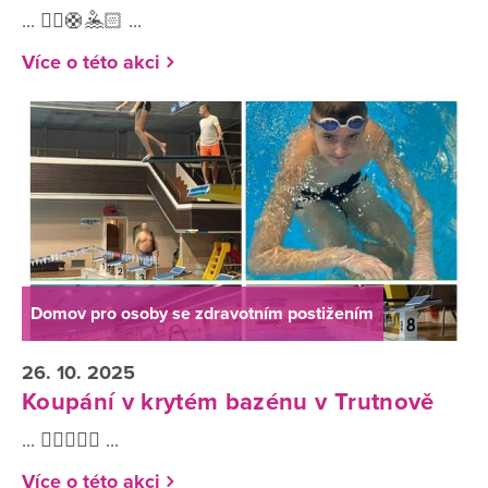
... 🏊🏻🛟🤽🏻 ...
Více o této akci
Domov pro osoby se zdravotním postižením
26. 10. 2025
Koupání v krytém bazénu v Trutnově
... 🏊🏻💦🤽🏻 ...
Více o této akci