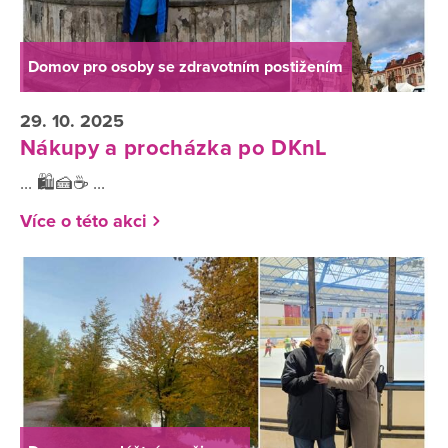
Domov pro osoby se zdravotním postižením
29. 10. 2025
Nákupy a procházka po DKnL
... 🛍️🍰☕ ...
Více o této akci