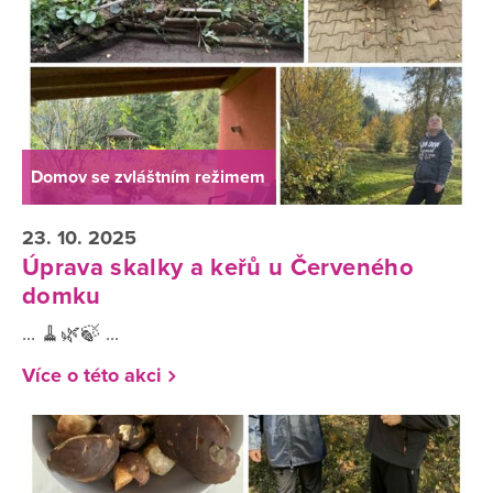
Domov se zvláštním režimem
23. 10. 2025
Úprava skalky a keřů u Červeného
domku
... 🧹🌿🍃 ...
Více o této akci