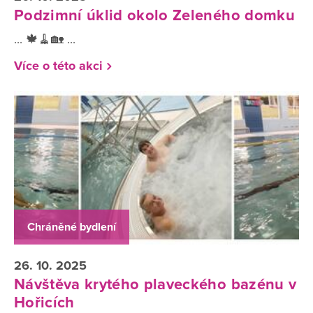
Podzimní úklid okolo Zeleného domku
... 🍁🧹🏡 ...
Více o této akci
Chráněné bydlení
26. 10. 2025
Návštěva krytého plaveckého bazénu v
Hořicích