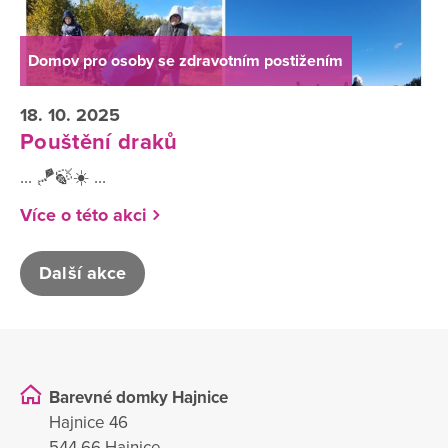
Domov pro osoby se zdravotním postižením
18. 10. 2025
Pouštění draků
... 🪁🍃☀️ ...
Více o této akci
Další akce
Barevné domky Hajnice
Hajnice 46
544 66 Hajnice