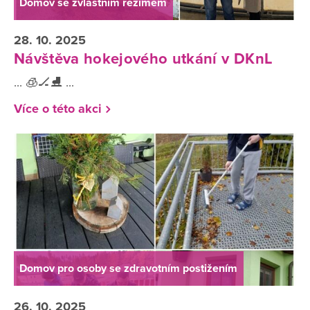
Domov se zvláštním režimem
28. 10. 2025
Návštěva hokejového utkání v DKnL
... 🧊🏒⛸️ ...
Více o této akci
Domov pro osoby se zdravotním postižením
26. 10. 2025