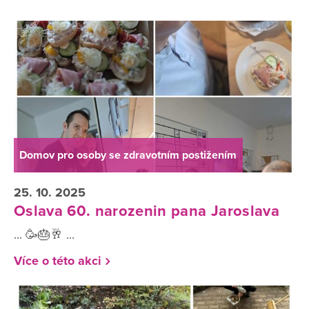
Domov pro osoby se zdravotním postižením
25. 10. 2025
Oslava 60. narozenin pana Jaroslava
... 🥳🎂🥂 ...
Více o této akci