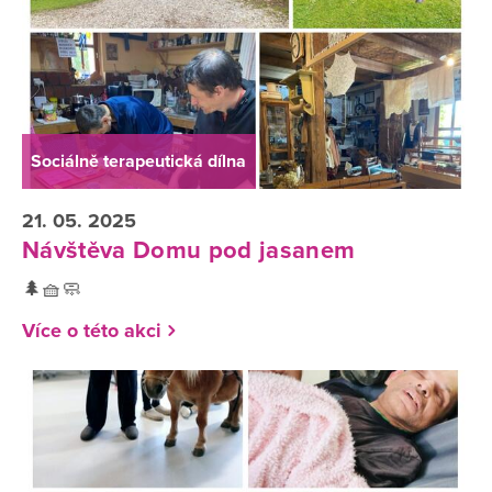
Sociálně terapeutická dílna
21. 05. 2025
Návštěva Domu pod jasanem
🌲🧺🧼
Více o této akci