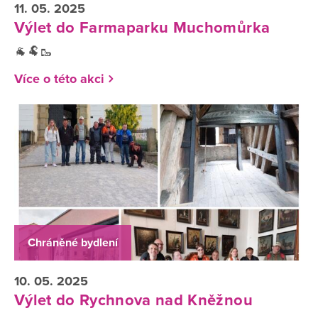
11. 05. 2025
Výlet do Farmaparku Muchomůrka
🐐🐏🥾
Více o této akci
Chráněné bydlení
10. 05. 2025
Výlet do Rychnova nad Kněžnou