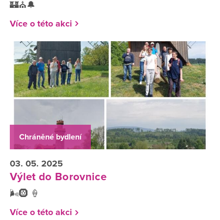
🏰⛪🔔
Více o této akci
Chráněné bydlení
03. 05. 2025
Výlet do Borovnice
🌬️🛞 🍦
Více o této akci