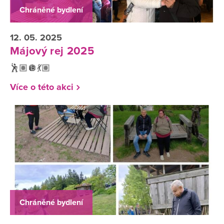
Chráněné bydlení
12. 05. 2025
Májový rej 2025
🕺🏽🪩💃🏽
Více o této akci
Chráněné bydlení