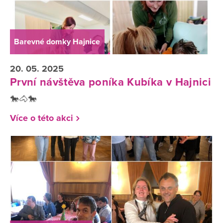
Barevné domky Hajnice
20. 05. 2025
První návštěva poníka Kubíka v Hajnici
🐎🐴🐎
Více o této akci