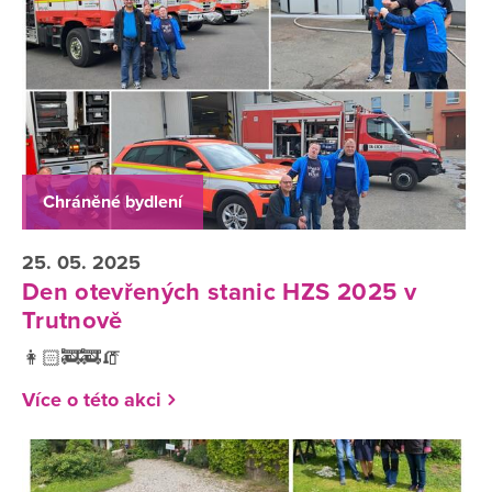
Chráněné bydlení
25. 05. 2025
Den otevřených stanic HZS 2025 v
Trutnově
👩🏻‍🚒🚒🧯
Více o této akci