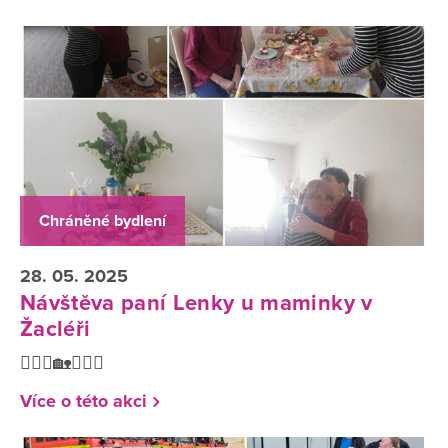
Chráněné bydlení
28. 05. 2025
Návštěva paní Lenky u maminky v
Žacléři
💁🏻‍♀️🏡🙋🏻‍♀️
Více o této akci