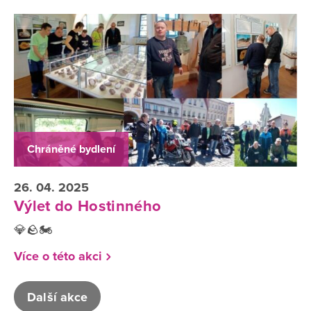
Chráněné bydlení
26. 04. 2025
Výlet do Hostinného
💎🪨🏍️
Více o této akci
Další akce